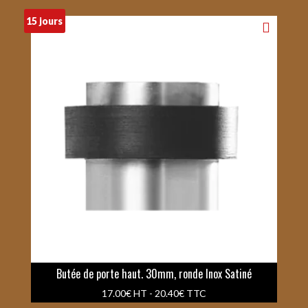
15 jours
Butée de porte haut. 30mm, ronde Inox Satiné
17.00
€
HT -
20.40
€
TTC