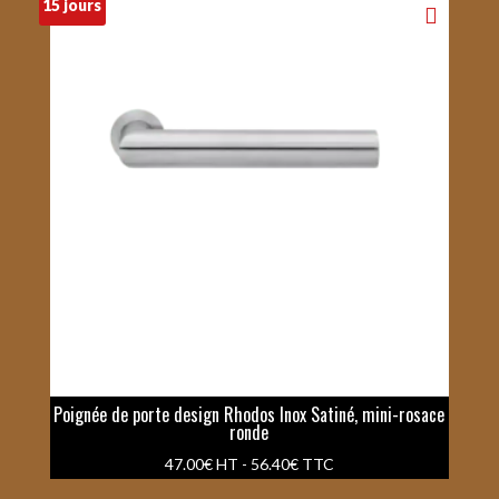
15 jours
Poignée de porte design Rhodos Inox Satiné, mini-rosace
ronde
47.00
€
HT -
56.40
€
TTC