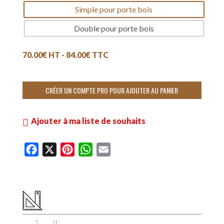
Simple pour porte bois
Double pour porte bois
70.00
€
HT -
84.00
€
TTC
CRÉER UN COMPTE PRO POUR AJOUTER AU PANIER
Ajouter à ma liste de souhaits
F
X
P
W
E
a
i
h
m
c
n
a
a
e
t
t
i
b
e
s
l
o
r
A