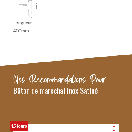
o
e
p
k
s
p
t
Longueur
400mm
Nos Recommandations Pour
Bâton de maréchal Inox Satiné
15 jours