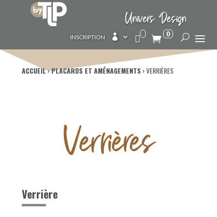
Univers Design
0

INSCRIPTION
ACCUEIL
›
PLACARDS ET AMÉNAGEMENTS
›
VERRIÈRES
Verrières
Verrière