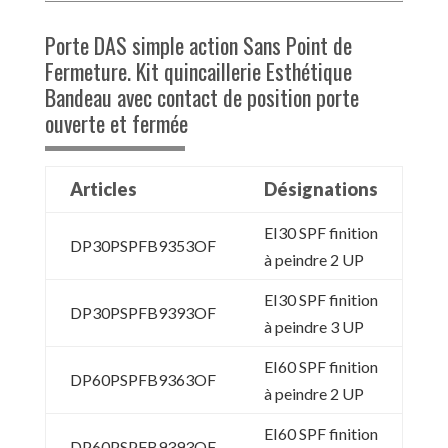
Porte DAS simple action Sans Point de
Fermeture. Kit quincaillerie Esthétique
Bandeau avec contact de position porte
ouverte et fermée
Articles
Désignations
EI30 SPF finition
DP30PSPFB9353OF
à peindre 2 UP
EI30 SPF finition
DP30PSPFB9393OF
à peindre 3 UP
EI60 SPF finition
DP60PSPFB9363OF
à peindre 2 UP
EI60 SPF finition
DP60PSPFB9393OF