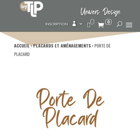
Univers Design
0

INSCRIPTION
ACCUEIL
›
PLACARDS ET AMÉNAGEMENTS
›
PORTE DE
PLACARD
Porte De
Placard