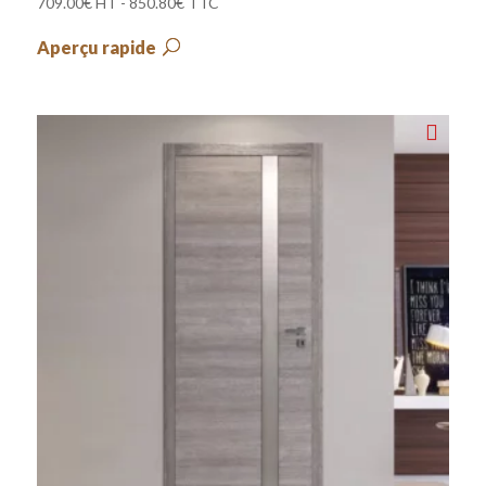
709.00
€
HT -
850.80
€
TTC
Aperçu rapide