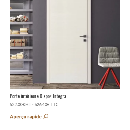
Porte intérieure Dispo+ Integra
522.00
€
HT -
626.40
€
TTC
Aperçu rapide