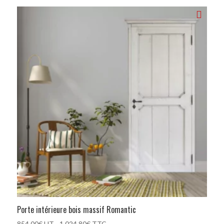
Porte intérieure bois massif Romantic
854.00
€
HT -
1 024.80
€
TTC