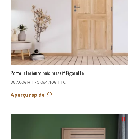
Porte intérieure bois massif Figarette
887.00
€
HT -
1 064.40
€
TTC
Aperçu rapide