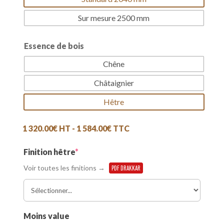
Sur mesure 2500 mm
Essence de bois
Chêne
Châtaignier
Hêtre
1 320.00
€
HT -
1 584.00
€
TTC
(required)
Finition hêtre
*
Voir toutes les finitions →
PDF DRAKKAR
Moins value