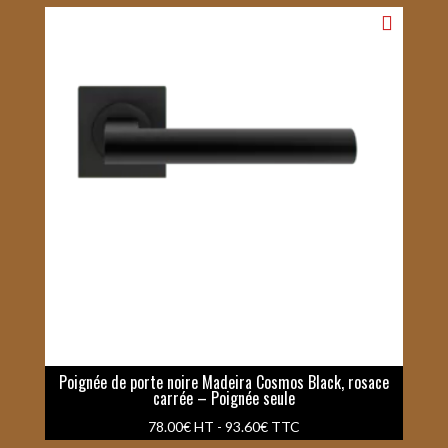
Poignée de porte noire Madeira Cosmos Black, rosace
carrée – Poignée seule
78.00
€
HT -
93.60
€
TTC