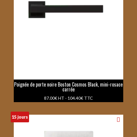
Poignée de porte noire Boston Cosmos Black, mini-rosace
carrée
87.00
€
HT -
104.40
€
TTC
15 jours