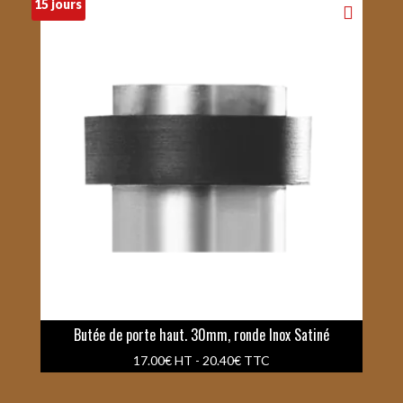
15 jours
Butée de porte haut. 30mm, ronde Inox Satiné
17.00
€
HT -
20.40
€
TTC