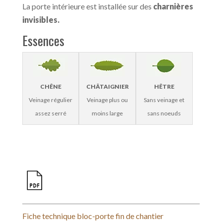
La porte intérieure est installée sur des
charnières
invisibles.
Essences
CHÊNE
CHÂTAIGNIER
HÊTRE
Veinage régulier
Veinage plus ou
Sans veinage et
assez serré
moins large
sans noeuds
Fiche technique bloc-porte fin de chantier