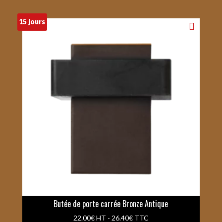
15 jours
Butée de porte carrée Bronze Antique
22.00
€
HT -
26.40
€
TTC