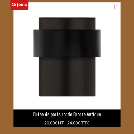
15 jours
Butée de porte ronde Bronze Antique
20.00
€
HT -
24.00
€
TTC