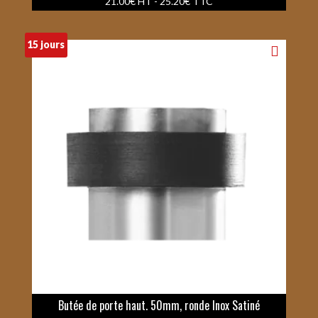
21.00
€
HT -
25.20
€
TTC
15 jours
Butée de porte haut. 50mm, ronde Inox Satiné