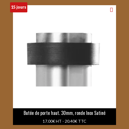
15 jours
Butée de porte haut. 30mm, ronde Inox Satiné
17.00
€
HT -
20.40
€
TTC