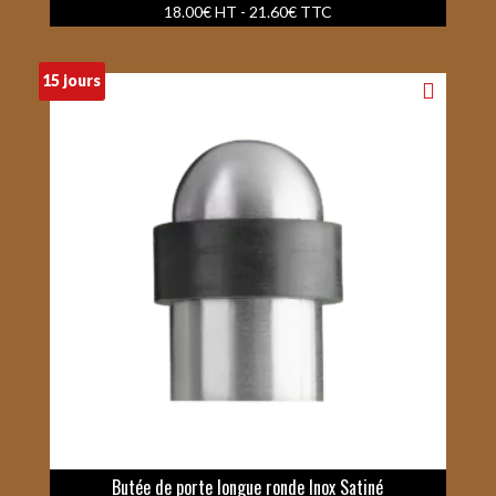
18.00
€
HT -
21.60
€
TTC
15 jours
Butée de porte longue ronde Inox Satiné