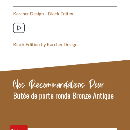
o
r
A
o
e
p
Karcher Design – Black Edition
k
s
p
t
Black Edition by Karcher Design
Nos Recommandations Pour
Butée de porte ronde Bronze Antique