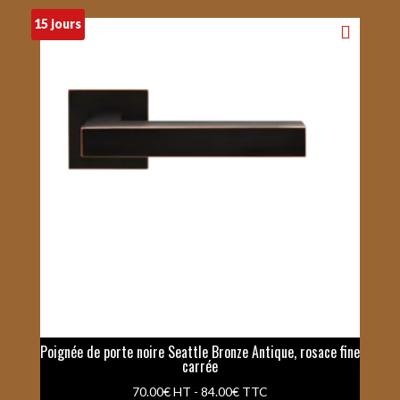
15 jours
Poignée de porte noire Seattle Bronze Antique, rosace fine
carrée
70.00
€
HT -
84.00
€
TTC