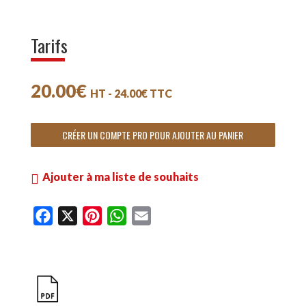
Tarifs
20.00
€
HT -
24.00
€
TTC
CRÉER UN COMPTE PRO POUR AJOUTER AU PANIER
Ajouter à ma liste de souhaits
F
X
P
W
E
a
i
h
m
c
n
a
a
e
t
t
i
b
e
s
l