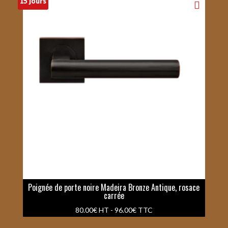
15 jours
Poignée de porte noire Madeira Bronze Antique, rosace
carrée
80.00
€
HT -
96.00
€
TTC