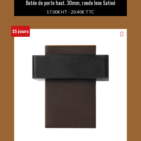
Butée de porte haut. 30mm, ronde Inox Satiné
17.00
€
HT -
20.40
€
TTC
15 jours