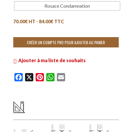
Rosace Condamnation
70.00
€
HT -
84.00
€
TTC
CRÉER UN COMPTE PRO POUR AJOUTER AU PANIER
Ajouter à ma liste de souhaits
F
X
P
W
E
a
i
h
m
c
n
a
a
e
t
t
i
b
e
s
l
o
r
A
o
e
p