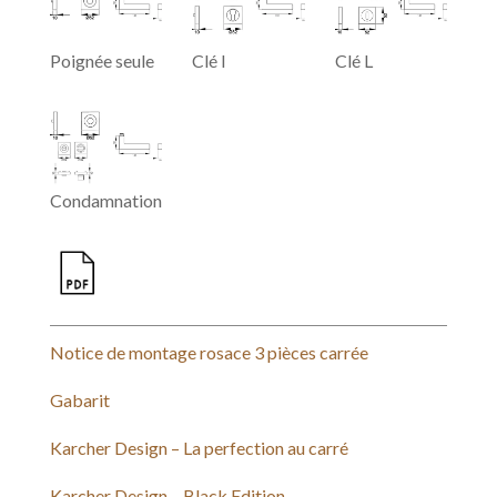
k
s
p
t
Poignée seule
Clé I
Clé L
Condamnation
Notice de montage rosace 3 pièces carrée
Gabarit
Karcher Design – La perfection au carré
Karcher Design – Black Edition