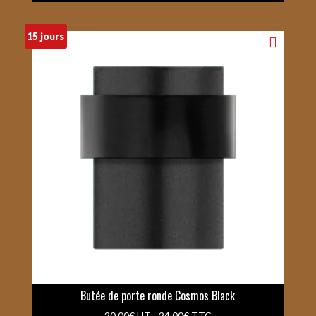
15 jours
Butée de porte ronde Cosmos Black
20.00
€
HT -
24.00
€
TTC