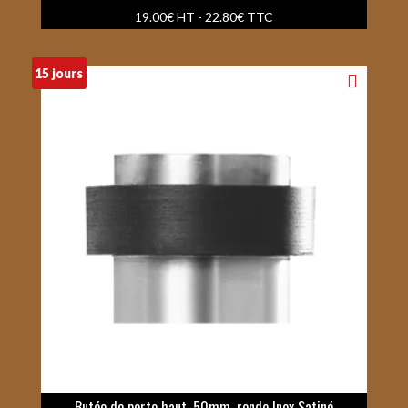
19.00
€
HT -
22.80
€
TTC
15 jours
Butée de porte haut. 50mm, ronde Inox Satiné