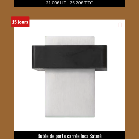
21.00
€
HT -
25.20
€
TTC
15 jours
Butée de porte carrée Inox Satiné