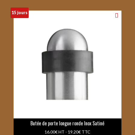
15 jours
Butée de porte longue ronde Inox Satiné
16.00
€
HT -
19.20
€
TTC