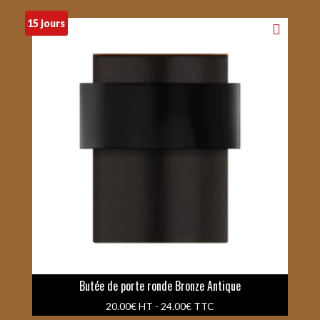
15 jours
Butée de porte ronde Bronze Antique
20.00
€
HT -
24.00
€
TTC