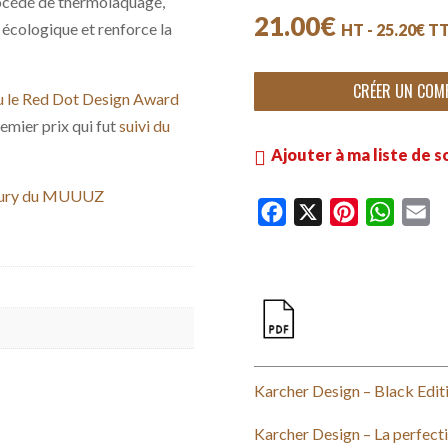
rocédé de thermolaquage,
21.00
€
t écologique et renforce la
HT -
25.20
€
T
CRÉER UN COM
eçu le Red Dot Design Award
emier prix qui fut
suivi du
Ajouter à ma liste de s
 jury du MUUUZ
F
X
P
W
E
a
i
h
m
c
n
a
a
e
t
t
i
b
e
s
l
o
r
A
o
e
p
Karcher Design – Black Edit
k
s
p
Karcher Design – La perfecti
t