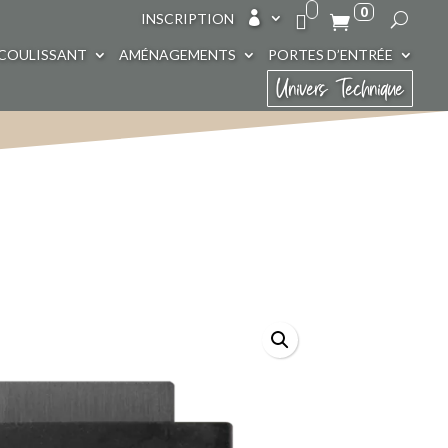
0

INSCRIPTION
COULISSANT
AMÉNAGEMENTS
PORTES D’ENTRÉE
Univers Technique