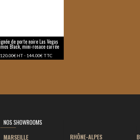
ignée de porte noire Las Vegas
mos Black, mini-rosace carrée
120.00
€
HT -
144.00
€
TTC
NOS SHOWROOMS
RHÔNE-ALPES
B
MARSEILLE