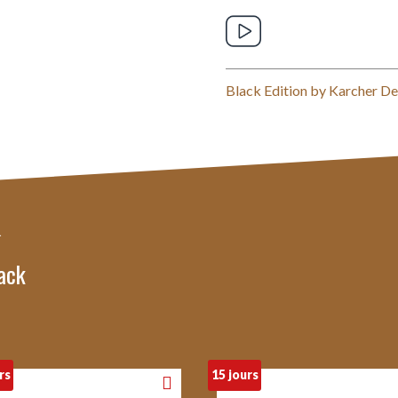
Black Edition by Karcher De
ack
rs
15 jours