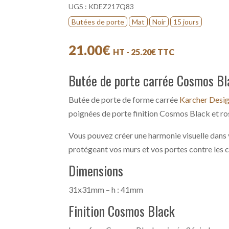
UGS :
KDEZ217Q83
Butées de porte
Mat
Noir
15 jours
21.00
€
HT -
25.20
€
TTC
Butée de porte carrée Cosmos Bl
Butée de porte de forme carrée
Karcher Desi
poignées de porte finition Cosmos Black et ro
Vous pouvez créer une harmonie visuelle dans 
protégeant vos murs et vos portes contre les 
Dimensions
31x31mm – h : 41mm
Finition Cosmos Black