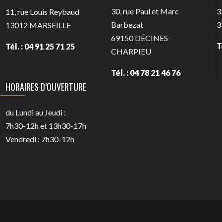
30, rue Paul et Marc
3
11, rue Louis Reybaud
Barbezat
3
13012
MARSEILLE
69150
DÉCINES-
T
Tél. : 04 91 25 71 25
CHARPIEU
Tél. : 04 78 21 46 76
HORAIRES D’OUVERTURE
du Lundi au Jeudi :
7h30-12h et 13h30-17h
Vendredi : 7h30-12h