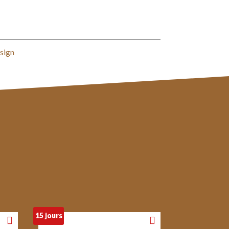
sign
15 jours