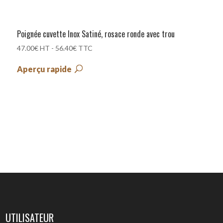
Poignée cuvette Inox Satiné, rosace ronde avec trou
47.00
€
HT -
56.40
€
TTC
Aperçu rapide
UTILISATEUR