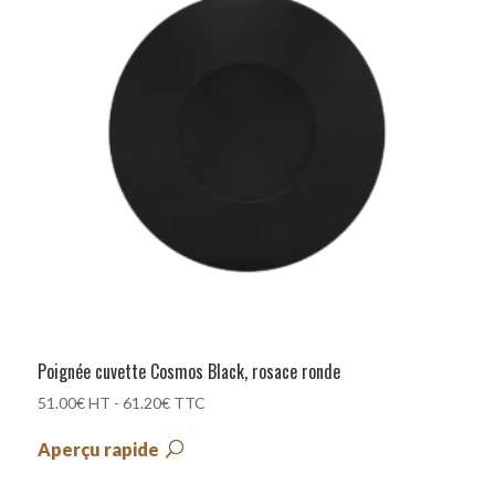
au
plus
ancien
Poignée cuvette Cosmos Black, rosace ronde
51.00
€
HT -
61.20
€
TTC
Aperçu rapide