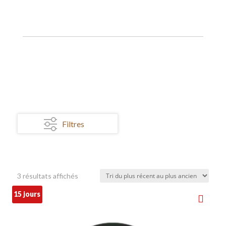
Filtres
Trié
3 résultats affichés
du
15 jours
plus
récent