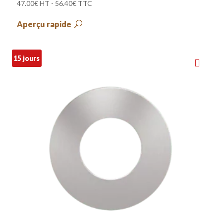
47.00
€
HT -
56.40
€
TTC
Aperçu rapide
15 jours