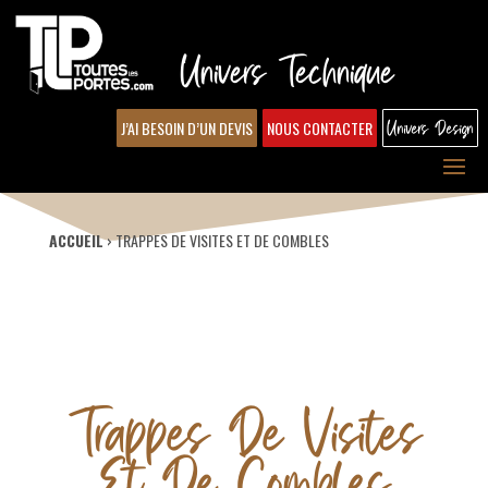
Univers Technique
J’AI BESOIN D’UN DEVIS
NOUS CONTACTER
Univers Design
ACCUEIL
›
TRAPPES DE VISITES ET DE COMBLES
Trappes De Visites
Et De Combles