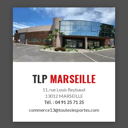
TLP
MARSEILLE
11, rue Louis Reybaud
13012 MARSEILLE
Tél. : 04 91 25 71 25
commerce13@touteslesportes.com