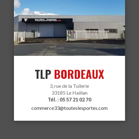
TLP
BORDEAUX
3, rue de la Tuilerie
33185 Le Haillan
Tél. : 05 57 21 02 70
commerce33@touteslesportes.com