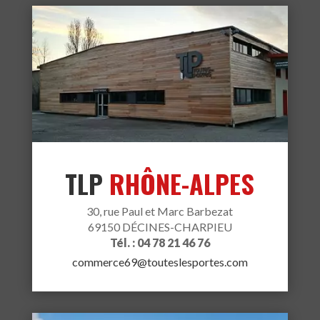
TLP
RHÔNE-ALPES
30, rue Paul et Marc Barbezat
69150 DÉCINES-CHARPIEU
Tél. : 04 78 21 46 76
commerce69@touteslesportes.com