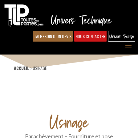
Univers Technique
J’AI BESOIN D’UN DEVIS
NOUS CONTACTER
Univers Design
ACCUEIL
›
USINAGE
Usinage
Parachèvement – Fourniture et pose