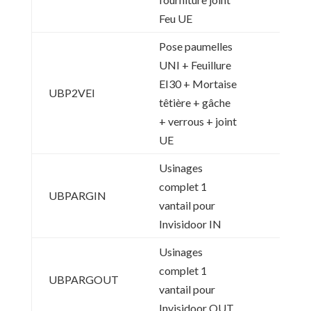
Feu UE
Pose paumelles
UNI + Feuillure
EI30 + Mortaise
UBP2VEI
têtière + gâche
+ verrous + joint
UE
Usinages
complet 1
UBPARGIN
vantail pour
Invisidoor IN
Usinages
complet 1
UBPARGOUT
vantail pour
Invisidoor OUT