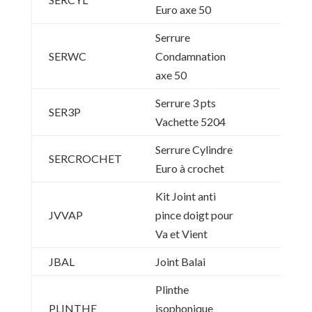
Euro axe 50
Serrure
SERWC
Condamnation
axe 50
Serrure 3 pts
SER3P
Vachette 5204
Serrure Cylindre
SERCROCHET
Euro à crochet
Kit Joint anti
JVVAP
pince doigt pour
Va et Vient
JBAL
Joint Balai
Plinthe
PLINTHE
isophonique