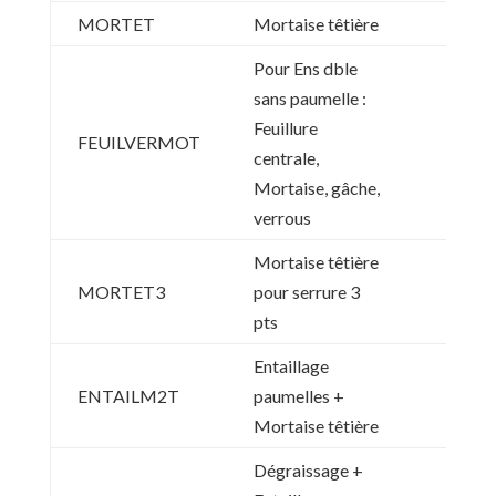
MORTET
Mortaise têtière
Pour Ens dble
sans paumelle :
Feuillure
FEUILVERMOT
centrale,
Mortaise, gâche,
verrous
Mortaise têtière
MORTET3
pour serrure 3
pts
Entaillage
ENTAILM2T
paumelles +
Mortaise têtière
Dégraissage +