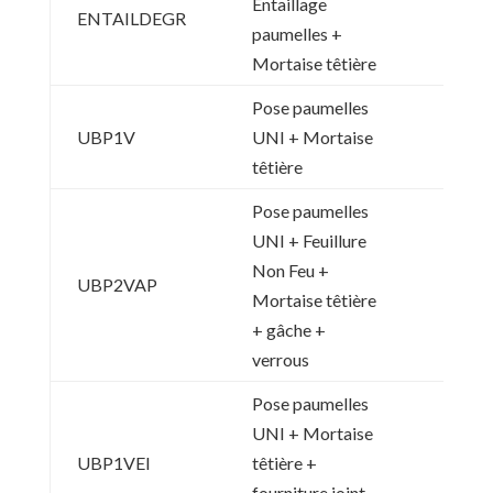
Entaillage
ENTAILDEGR
paumelles +
Mortaise têtière
Pose paumelles
UBP1V
UNI + Mortaise
têtière
Pose paumelles
UNI + Feuillure
Non Feu +
UBP2VAP
Mortaise têtière
+ gâche +
verrous
Pose paumelles
UNI + Mortaise
UBP1VEI
têtière +
fourniture joint