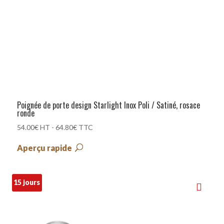
Poignée de porte design Starlight Inox Poli / Satiné, rosace
ronde
54.00
€
HT -
64.80
€
TTC
Aperçu rapide
15 jours