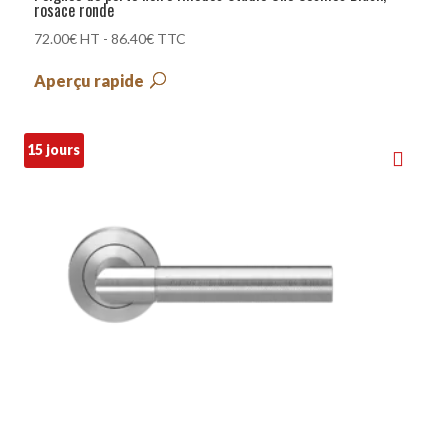
rosace ronde
72.00
€
HT -
86.40
€
TTC
Aperçu rapide
15 jours