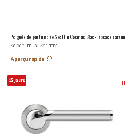
Poignée de porte noire Seattle Cosmos Black, rosace carrée
68.00
€
HT -
81.60
€
TTC
Aperçu rapide
15 jours