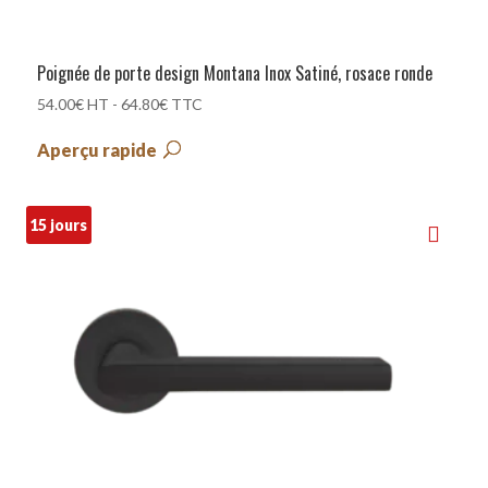
Poignée de porte design Montana Inox Satiné, rosace ronde
54.00
€
HT -
64.80
€
TTC
Aperçu rapide
15 jours