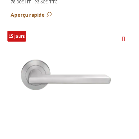
78.00
€
HT -
93.60
€
TTC
Aperçu rapide
15 jours