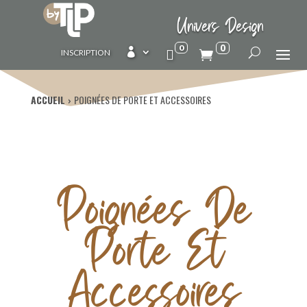
Univers Design
0
0

INSCRIPTION
ACCUEIL
POIGNÉES DE PORTE ET ACCESSOIRES
Poignées De
Porte Et
Accessoires