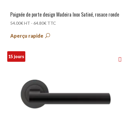
Poignée de porte design Madeira Inox Satiné, rosace ronde
54.00
€
HT -
64.80
€
TTC
Aperçu rapide
15 jours