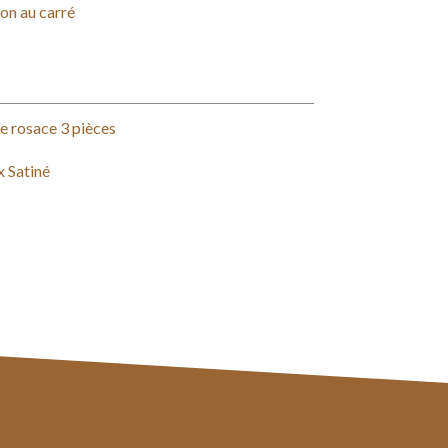
on au carré
e rosace 3 pièces
x Satiné