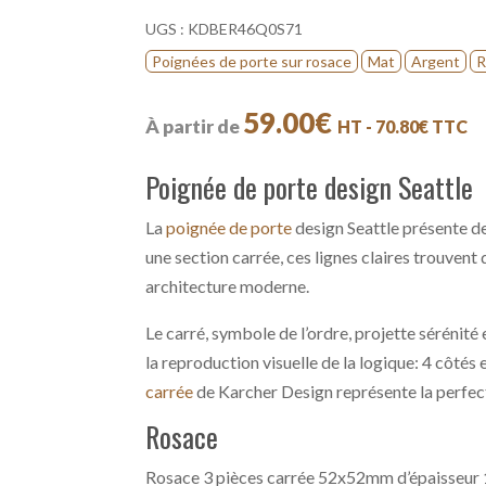
UGS :
KDBER46Q0S71
Poignées de porte sur rosace
Mat
Argent
R
59.00
€
À partir de
HT -
70.80
€
TTC
Poignée de porte design Seattle
La
poignée de porte
design Seattle présente de
une section carrée, ces lignes claires trouvent 
architecture moderne.
Le carré, symbole de l’ordre, projette sérénite
la reproduction visuelle de la logique: 4 côtés 
carrée
de Karcher Design représente la perfecti
Rosace
Rosace 3 pièces carrée 52x52mm d’épaisseur 