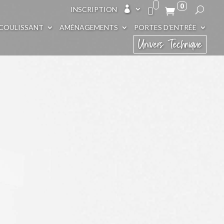
0

INSCRIPTION
COULISSANT
AMÉNAGEMENTS
PORTES D’ENTRÉE
Univers Technique