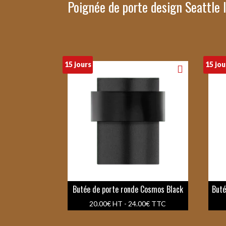
Poignée de porte design Seattle 
15 jours
15 jou
Butée de porte ronde Cosmos Black
Buté
20.00
€
HT -
24.00
€
TTC