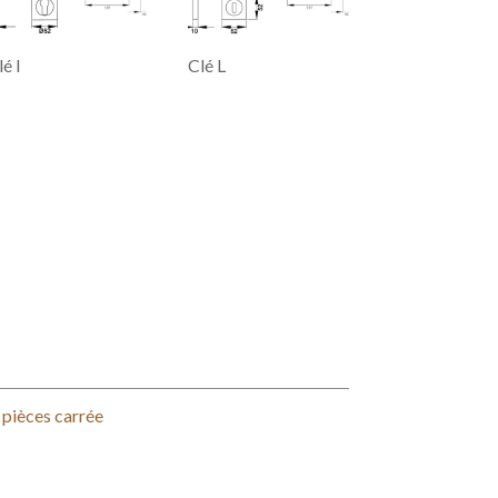
é I
Clé L
pièces carrée