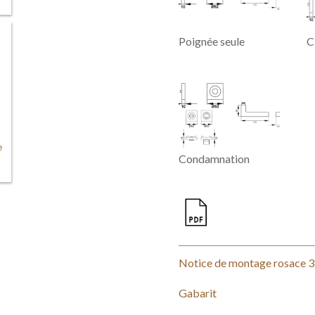
t
Poignée seule
Cl
e
Condamnation
,
Notice de montage rosace 3 
Gabarit