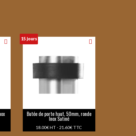
15 jours
nox
Butée de porte haut. 50mm, ronde
Inox Satiné
18.00
€
HT -
21.60
€
TTC