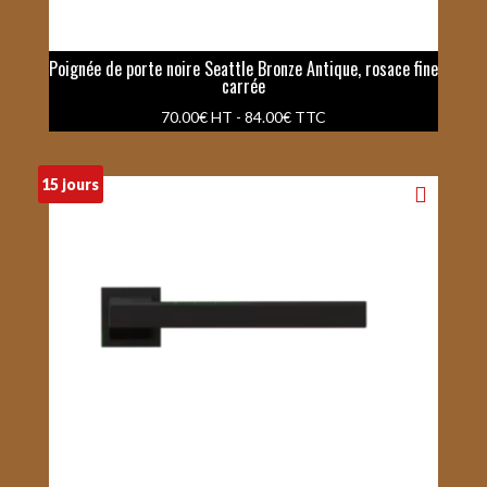
Poignée de porte noire Seattle Bronze Antique, rosace fine
carrée
70.00
€
HT -
84.00
€
TTC
15 jours