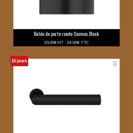
Butée de porte ronde Cosmos Black
20.00
€
HT -
24.00
€
TTC
15 jours