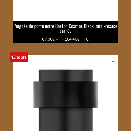
Poignée de porte noire Boston Cosmos Black, mini-rosace
carrée
87.00
€
HT -
104.40
€
TTC
15 jours