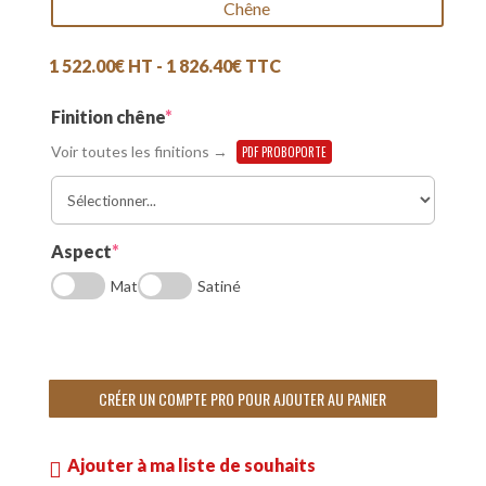
Chêne
1 522.00
€
HT -
1 826.40
€
TTC
(required)
Finition chêne
*
Voir toutes les finitions →
PDF PROBOPORTE
(required)
Aspect
*
Mat
Satiné
CRÉER UN COMPTE PRO POUR AJOUTER AU PANIER
Ajouter à ma liste de souhaits