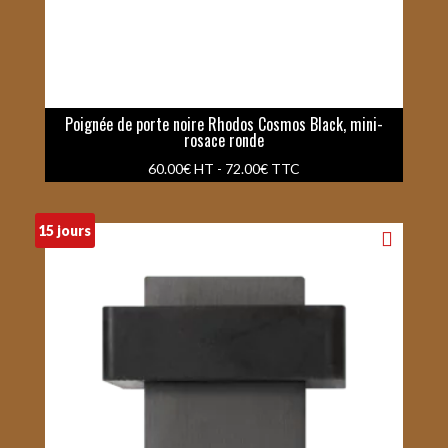
Poignée de porte noire Rhodos Cosmos Black, mini-
rosace ronde
60.00
€
HT -
72.00
€
TTC
15 jours