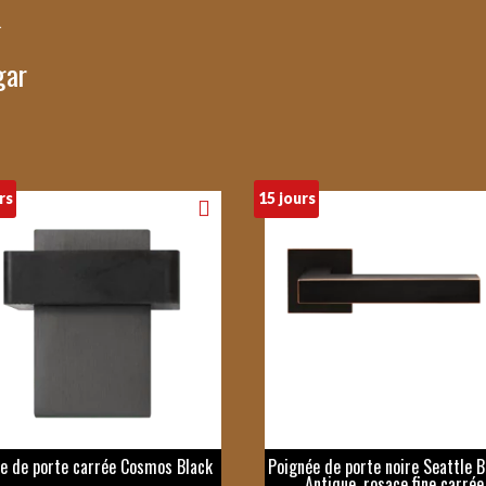
gar
rs
15 jours
e de porte carrée Cosmos Black
Poignée de porte noire Seattle 
Antique, rosace fine carrée