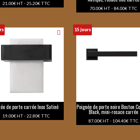
21.00
€
HT -
25.20
€
TTC
70.00
€
HT -
84.00
€
TTC
rs
15 jours
tée de porte carrée Inox Satiné
Poignée de porte noire Boston 
Black, mini-rosace carrée
19.00
€
HT -
22.80
€
TTC
87.00
€
HT -
104.40
€
TTC