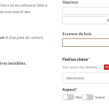
Hauteur
chocs ou les salissures liées à
en bois massif leur
S
Essence de bois
que
et d’un joint de confort,
(required)
Finition chêne
*
ères invisibles.
Voir toutes les finitions →
PD
(required)
Aspect
*
Mat
Satiné