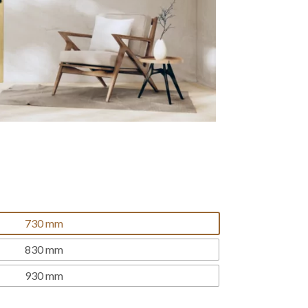
730 mm
830 mm
930 mm