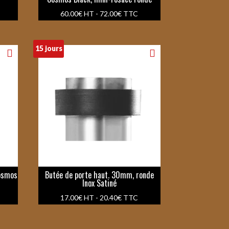
60.00
€
HT -
72.00
€
TTC
15 jours
Cosmos
Butée de porte haut. 30mm, ronde
Inox Satiné
17.00
€
HT -
20.40
€
TTC