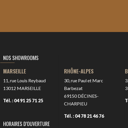
NOS SHOWROOMS
RHÔNE-ALPES
B
MARSEILLE
30, rue Paul et Marc
3
11, rue Louis Reybaud
Barbezat
3
13012
MARSEILLE
69150
DÉCINES-
T
Tél. : 04 91 25 71 25
CHARPIEU
Tél. : 04 78 21 46 76
HORAIRES D’OUVERTURE