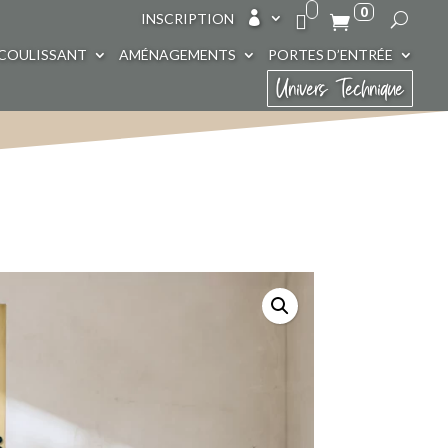
0

INSCRIPTION
COULISSANT
AMÉNAGEMENTS
PORTES D’ENTRÉE
Univers Technique