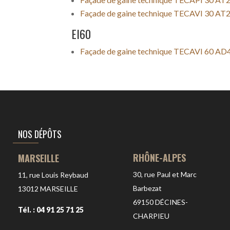
Façade de gaine technique TECAVI 30 AT
EI60
Façade de gaine technique TECAVI 60 AD
NOS DÉPÔTS
RHÔNE-ALPES
MARSEILLE
30, rue Paul et Marc
11, rue Louis Reybaud
Barbezat
13012
MARSEILLE
69150
DÉCINES-
Tél. : 04 91 25 71 25
CHARPIEU