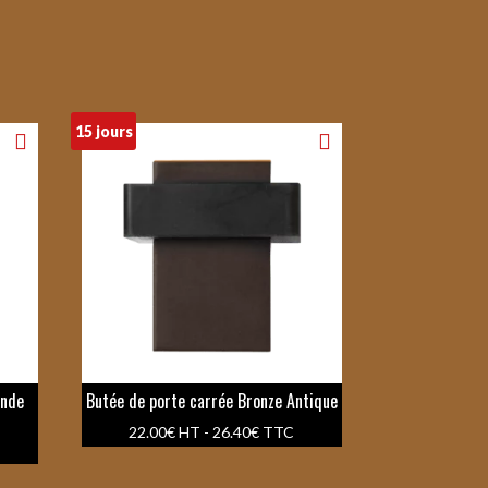
15 jours
onde
Butée de porte carrée Bronze Antique
22.00
€
HT -
26.40
€
TTC