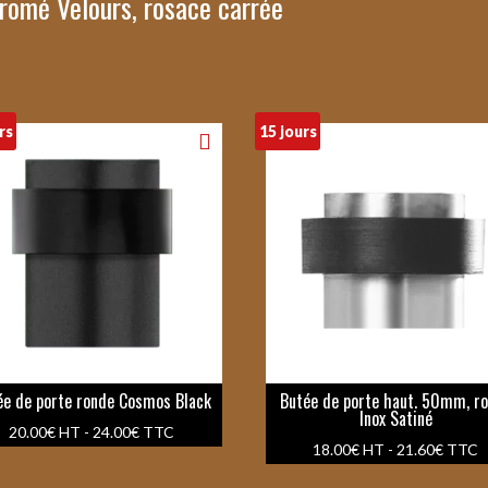
romé Velours, rosace carrée
rs
15 jours
ée de porte ronde Cosmos Black
Butée de porte haut. 50mm, r
Inox Satiné
20.00
€
HT -
24.00
€
TTC
18.00
€
HT -
21.60
€
TTC