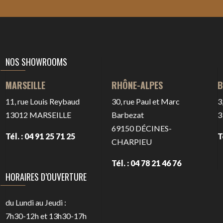
NOS SHOWROOMS
RHÔNE-ALPES
B
MARSEILLE
30, rue Paul et Marc
3
11, rue Louis Reybaud
Barbezat
3
13012
MARSEILLE
69150
DÉCINES-
T
Tél. : 04 91 25 71 25
CHARPIEU
Tél. : 04 78 21 46 76
HORAIRES D’OUVERTURE
du Lundi au Jeudi :
7h30-12h et 13h30-17h