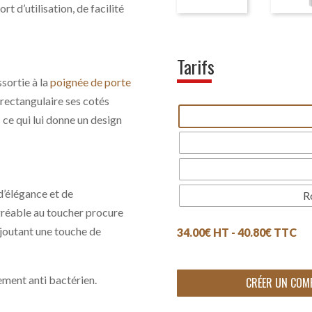
t d’utilisation, de facilité
Tarifs
ssortie à la
poignée de porte
rectangulaire ses cotés
 ce qui lui donne un design
d’élégance et de
R
agréable au toucher procure
ajoutant une touche de
34.00
€
HT -
40.80
€
TTC
ement anti bactérien.
CRÉER UN COM