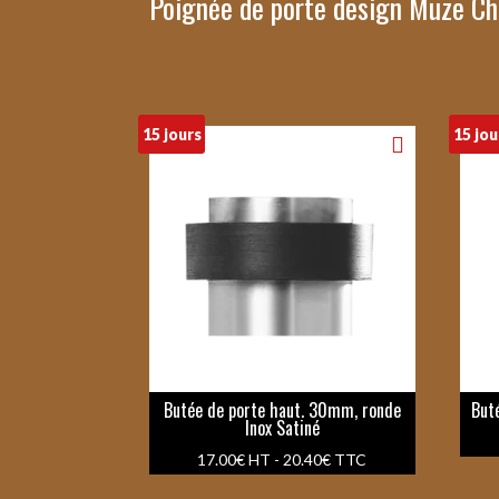
Poignée de porte design Muze Ch
15 jours
15 jou
Butée de porte haut. 30mm, ronde
But
Inox Satiné
17.00
€
HT -
20.40
€
TTC