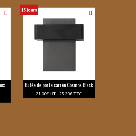
15 jours
nox
Butée de porte carrée Cosmos Black
21.00
€
HT -
25.20
€
TTC