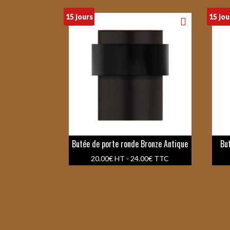
15 jours
15 jou
Butée de porte ronde Bronze Antique
Bu
20.00
€
HT -
24.00
€
TTC