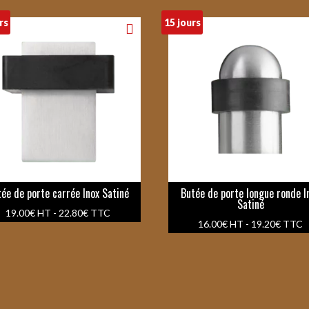
rs
15 jours
tée de porte carrée Inox Satiné
Butée de porte longue ronde I
Satiné
19.00
€
HT -
22.80
€
TTC
16.00
€
HT -
19.20
€
TTC