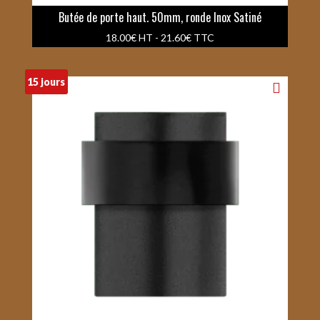
Butée de porte haut. 50mm, ronde Inox Satiné
18.00
€
HT -
21.60
€
TTC
15 jours