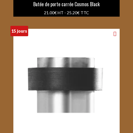
Butée de porte carrée Cosmos Black
21.00
€
HT -
25.20
€
TTC
15 jours