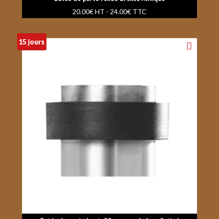
20.00
€
HT -
24.00
€
TTC
15 jours