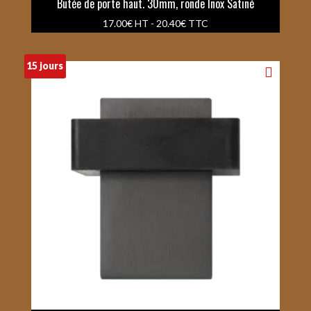
Butée de porte haut. 30mm, ronde Inox Satiné
17.00
€
HT -
20.40
€
TTC
15 jours