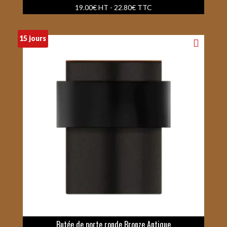
19.00
€
HT -
22.80
€
TTC
15 jours
Butée de porte ronde Bronze Antique