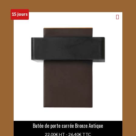
15 jours
Butée de porte carrée Bronze Antique
22.00
€
HT -
26.40
€
TTC