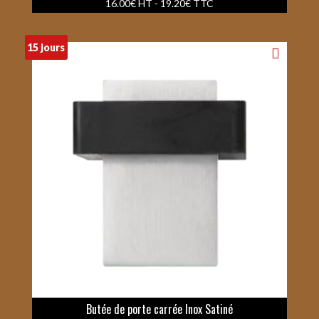
16.00
€
HT -
19.20
€
TTC
15 jours
Butée de porte carrée Inox Satiné