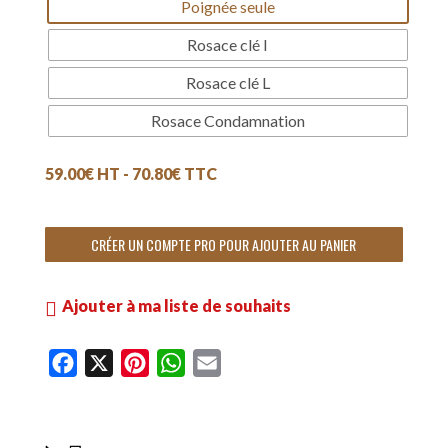
Poignée seule
Rosace clé I
Rosace clé L
Rosace Condamnation
59.00
€
HT -
70.80
€
TTC
CRÉER UN COMPTE PRO POUR AJOUTER AU PANIER
Ajouter à ma liste de souhaits
F
X
P
W
E
a
i
h
m
c
n
a
a
e
t
t
i