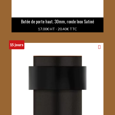
Butée de porte haut. 30mm, ronde Inox Satiné
17.00
€
HT -
20.40
€
TTC
15 jours