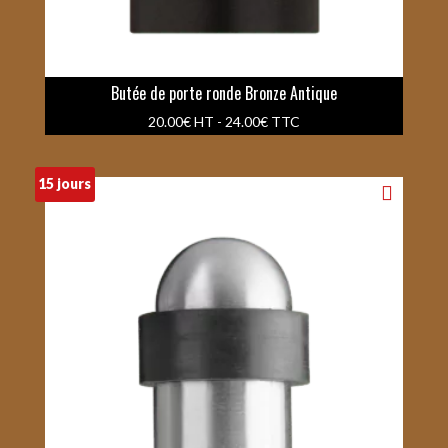
Butée de porte ronde Bronze Antique
20.00
€
HT -
24.00
€
TTC
15 jours