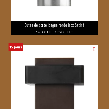
Butée de porte longue ronde Inox Satiné
16.00
€
HT -
19.20
€
TTC
15 jours