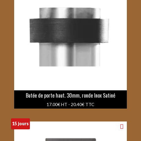
Butée de porte haut. 30mm, ronde Inox Satiné
17.00
€
HT -
20.40
€
TTC
15 jours