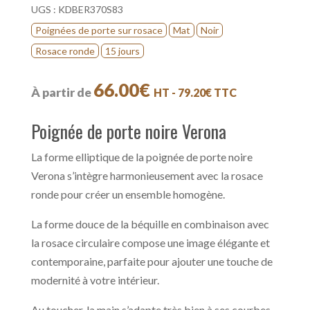
UGS :
KDBER370S83
Poignées de porte sur rosace
Mat
Noir
Rosace ronde
15 jours
66.00
€
À partir de
HT -
79.20
€
TTC
Poignée de porte noire Verona
La forme elliptique de la poignée de porte noire
Verona s’intègre harmonieusement avec la rosace
ronde pour créer un ensemble homogène.
La forme douce de la béquille en combinaison avec
la rosace circulaire compose une image élégante et
contemporaine, parfaite pour ajouter une touche de
modernité à votre intérieur.
Au toucher, la main s’adapte très bien à ses courbes.