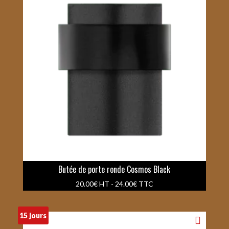
Butée de porte ronde Cosmos Black
20.00
€
HT -
24.00
€
TTC
15 jours