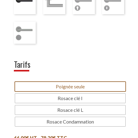
Tarifs
Poignée seule
Rosace clé I
Rosace clé L
Rosace Condamnation
66.00
€
HT -
79.20
€
TTC