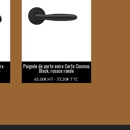
ra
Poignée de porte noire Corfu Cosmos
e
Black, rosace ronde
61.00
€
HT -
73.20
€
TTC