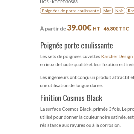
UGS :
KDEPD30S83
Poignées de porte coulissante
Mat
Noir
Ro
39.00
€
À partir de
HT -
46.80
€
TTC
Poignée porte coulissante
Les sets de poignées cuvettes
Karcher Design
en inox de haute qualité et leur fixation est invi
Les ingénieurs ont conçu un produit attractif e
une utilisation de longue durée.
Finition Cosmos Black
La surface Cosmos Black, primée 3 fois. Le p
utilisé pour donner la couleur noire satinée, es
résistance aux rayures ou à la corrosion.