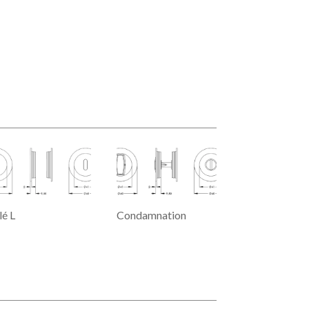
lé L
Condamnation