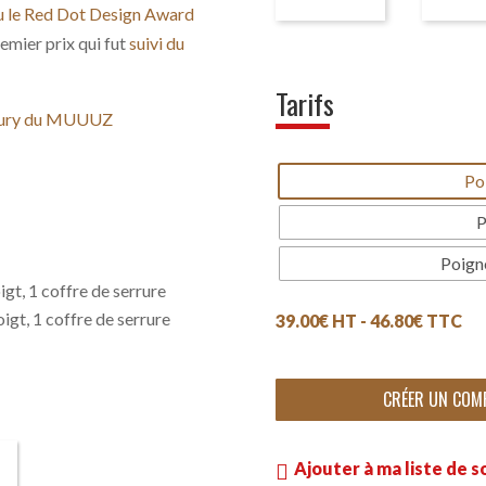
eçu le Red Dot Design Award
emier prix qui fut
suivi du
Tarifs
 jury du MUUUZ
Po
P
Poign
igt, 1 coffre de serrure
igt, 1 coffre de serrure
39.00
€
HT -
46.80
€
TTC
CRÉER UN COM
Ajouter à ma liste de s