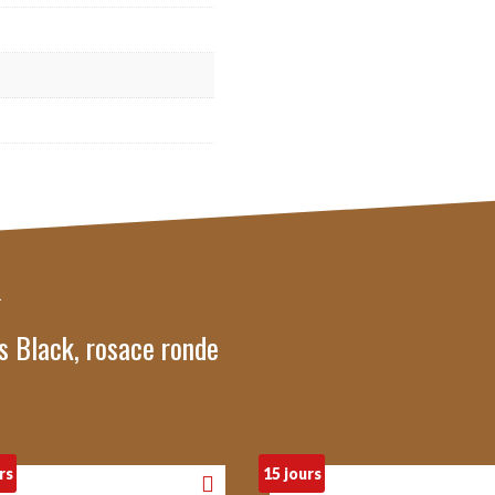
s Black, rosace ronde
rs
15 jours