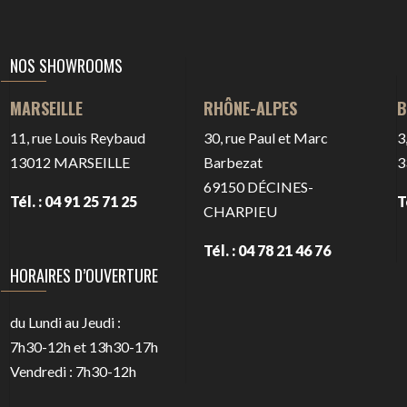
NOS SHOWROOMS
RHÔNE-ALPES
B
MARSEILLE
30, rue Paul et Marc
3
11, rue Louis Reybaud
Barbezat
3
13012
MARSEILLE
69150
DÉCINES-
T
Tél. : 04 91 25 71 25
CHARPIEU
Tél. : 04 78 21 46 76
HORAIRES D’OUVERTURE
du Lundi au Jeudi :
7h30-12h et 13h30-17h
Vendredi : 7h30-12h