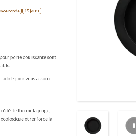
sace ronde
15 jours
pour porte coulissante sont
sible.
t solide pour vous assurer
rocédé de thermolaquage,
t écologique et renforce la