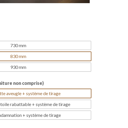
730 mm
830 mm
930 mm
iture non comprise)
tte aveugle + système de tirage
étoile rabattable + système de tirage
ndamnation + système de tirage