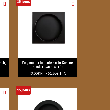
15 jours
oli,
Poignée porte coulissante Cosmos
Black, rosace carrée
43.00
€
HT -
51.60
€
TTC
15 jours