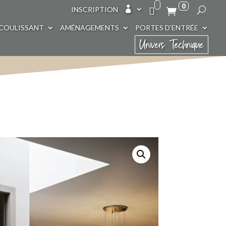
0

INSCRIPTION
COULISSANT
AMÉNAGEMENTS
PORTES D’ENTRÉE
Univers Technique