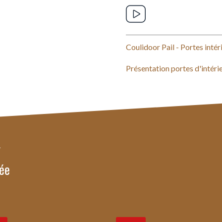
Coulidoor Pail - Portes intér
Présentation portes d'intéri
uée