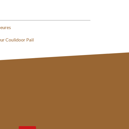
ieures
eur Coulidoor Pail