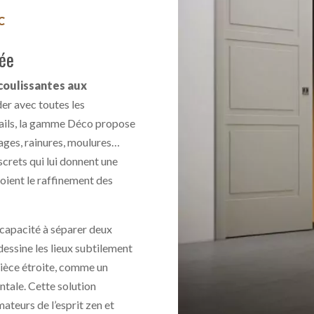
C
uée
coulissantes aux
er avec toutes les
tails, la gamme Déco propose
rages, rainures, moulures…
screts qui lui donnent une
toient le raffinement des
a capacité à séparer deux
dessine les lieux subtilement
pièce étroite, comme un
entale. Cette solution
mateurs de l’esprit zen et