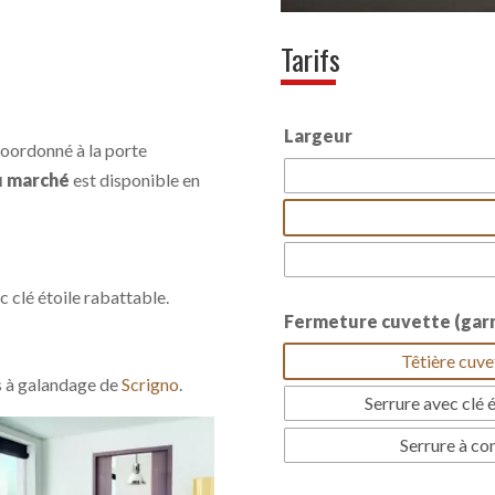
Tarifs
Largeur
oordonné à la porte
u marché
est disponible en
clé étoile rabattable.
Fermeture cuvette (garn
Têtière cuve
s à galandage de
Scrigno
.
Serrure avec clé 
Serrure à co