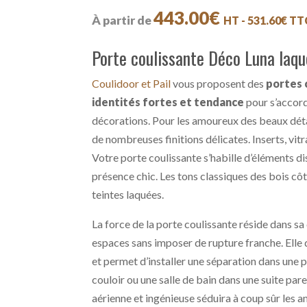
443.00
€
À partir de
HT -
531.60
€
TT
Porte coulissante Déco Luna laq
Coulidoor et Pail
vous proposent des
portes 
identités fortes et tendance
pour s’accord
décorations. Pour les amoureux des beaux dé
de nombreuses finitions délicates. Inserts, vit
Votre porte coulissante s’habille d’éléments di
présence chic. Les tons classiques des bois cô
teintes laquées.
La force de la porte coulissante réside dans s
espaces sans imposer de rupture franche. Elle 
et permet d’installer une séparation dans une 
couloir ou une salle de bain dans une suite par
aérienne et ingénieuse séduira à coup sûr les a