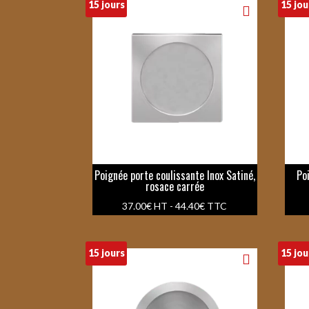
15 jours
15 jou
Poignée porte coulissante Inox Satiné,
Po
rosace carrée
37.00
€
HT -
44.40
€
TTC
15 jours
15 jou