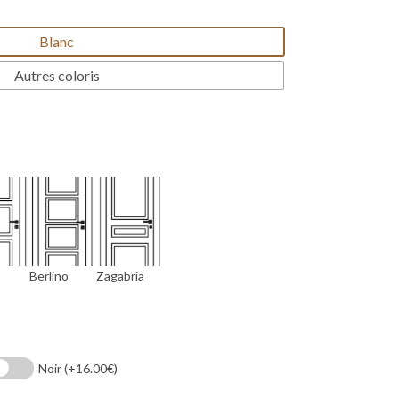
Blanc
Autres coloris
Berlino
Zagabria
quired)
Noir
(+16.00€)