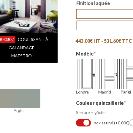
Finition laquée
COULISSANT À
ONFIGUREZ
443.00
€
HT -
531.60
€
TTC
GALANDAGE
(required)
Modèle
*
MAESTRO
Londra
Madrid
Parigi
(re
Couleur quincaillerie
*
a
Argilla
Serrure + gâche
Inox satiné
(+0.00€)