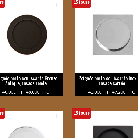
rs
15 jours
ignée porte coulissante Bronze
Poignée porte coulissante Inox P
Antique, rosace ronde
rosace carrée
40.00
€
HT -
48.00
€
TTC
41.00
€
HT -
49.20
€
TTC
rs
15 jours