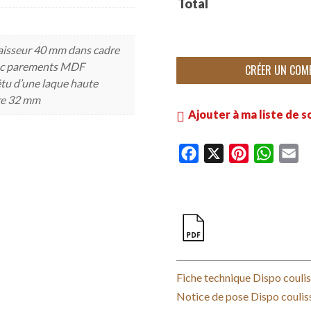
Total
paisseur 40 mm dans cadre
vec parements MDF
CRÉER UN COM
tu d’une laque haute
ire 32 mm
Ajouter à ma liste de s
F
X
P
W
E
a
i
h
m
c
n
a
a
e
t
t
i
b
e
s
l
o
r
A
o
e
p
Fiche technique Dispo couli
k
s
p
Notice de pose Dispo coulis
t