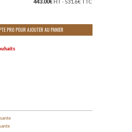
443.00
€
HT - 531.6
€
TTC
PTE PRO POUR AJOUTER AU PANIER
ouhaits
ssante
sante