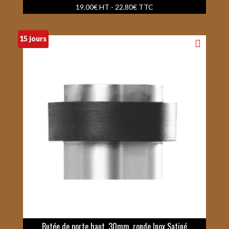
19.00
€
HT -
22.80
€
TTC
15 jours
Butée de porte haut. 30mm, ronde Inox Satiné