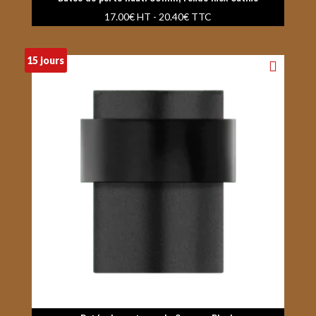
17.00
€
HT -
20.40
€
TTC
15 jours