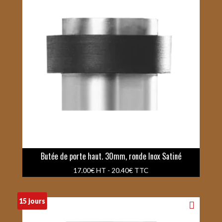
Butée de porte haut. 30mm, ronde Inox Satiné
17.00
€
HT -
20.40
€
TTC
15 jours