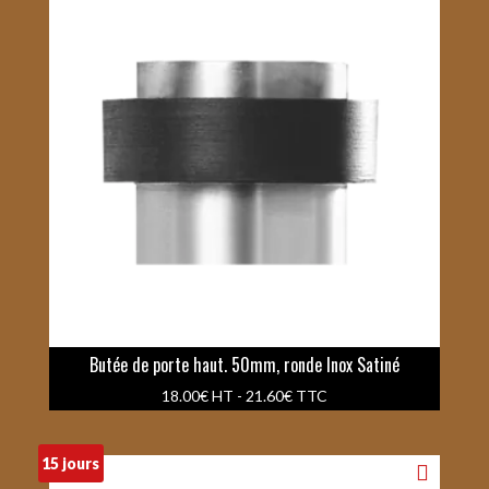
Butée de porte haut. 50mm, ronde Inox Satiné
18.00
€
HT -
21.60
€
TTC
15 jours