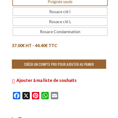
Poignée seule
Rosace clé I
Rosace clé L
Rosace Condamnation
37.00
€
HT -
44.40
€
TTC
CRÉER UN COMPTE PRO POUR AJOUTER AU PANIER
Ajouter à ma liste de souhaits
F
X
P
W
E
a
i
h
m
c
n
a
a
e
t
t
i