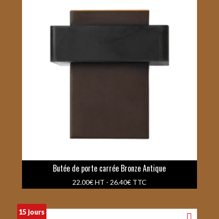
Butée de porte carrée Bronze Antique
22.00
€
HT -
26.40
€
TTC
15 jours