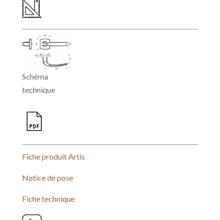
b
e
s
l
o
r
A
o
e
p
k
s
p
t
Schéma
technique
Fiche produit Artis
Notice de pose
Fiche technique