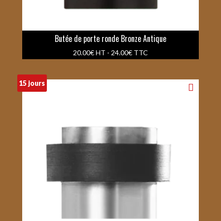
Butée de porte ronde Bronze Antique
20.00
€
HT -
24.00
€
TTC
15 jours