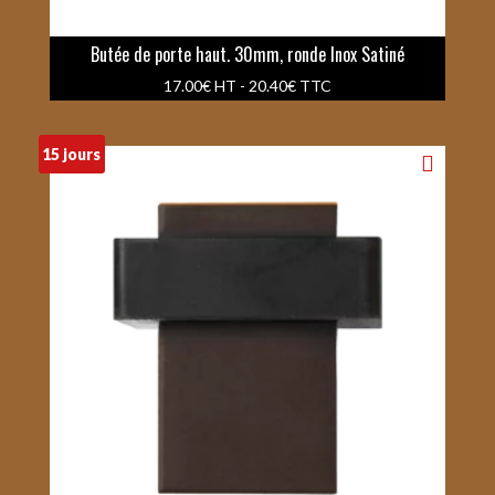
Butée de porte haut. 30mm, ronde Inox Satiné
17.00
€
HT -
20.40
€
TTC
15 jours