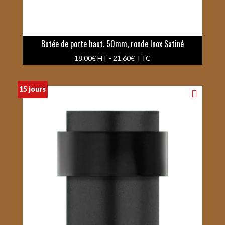
Butée de porte haut. 50mm, ronde Inox Satiné
18.00
€
HT -
21.60
€
TTC
15 jours