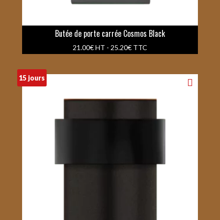
Butée de porte carrée Cosmos Black
21.00
€
HT -
25.20
€
TTC
15 jours