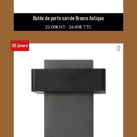
Butée de porte carrée Bronze Antique
22.00
€
HT -
26.40
€
TTC
15 jours