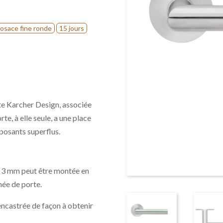
osace fine ronde
15 jours
te Karcher Design, associée
te, à elle seule, a une place
posants superflus.
 3 mm peut être montée en
née de porte.
 encastrée de façon à obtenir