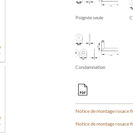
t
Poignée seule
Cl
e
,
Condamnation
Notice de montage rosace fi
e
,
Notice de montage rosace fi