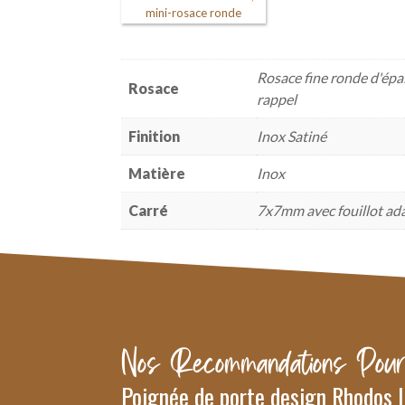
mini-rosace ronde
Rosace fine ronde d'épa
Rosace
rappel
Finition
Inox Satiné
Matière
Inox
Carré
7x7mm avec fouillot ad
Nos Recommandations Pour
Poignée de porte design Rhodos I