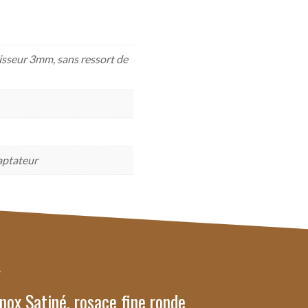
isseur 3mm, sans ressort de
aptateur
nox Satiné, rosace fine ronde