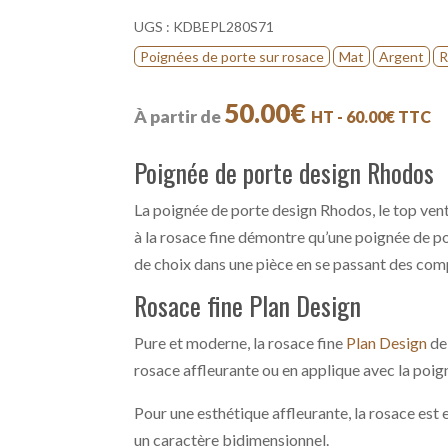
UGS :
KDBEPL280S71
Poignées de porte sur rosace
Mat
Argent
R
50.00
€
À partir de
HT -
60.00
€
TTC
Poignée de porte design Rhodos
La poignée de porte design Rhodos, le top ven
à la rosace fine démontre qu’une poignée de por
de choix dans une pièce en se passant des com
Rosace fine Plan Design
Pure et moderne, la rosace fine
Plan Design
de
rosace affleurante ou en applique avec la poig
Pour une esthétique affleurante, la rosace est
un caractère bidimensionnel.