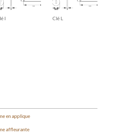
é I
Clé L
ne en applique
ne affleurante