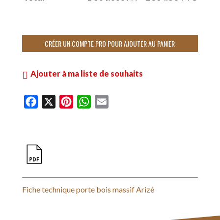
CRÉER UN COMPTE PRO POUR AJOUTER AU PANIER
Ajouter à ma liste de souhaits
F
X
P
W
E
a
i
h
m
c
n
a
a
e
t
t
i
b
e
s
l
o
r
A
o
e
p
Fiche technique porte bois massif Arizé
k
s
p
t