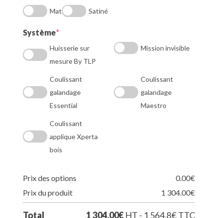
Mat
Satiné
(required)
Système
*
Huisserie sur
Mission invisible
mesure By TLP
Coulissant
Coulissant
galandage
galandage
Essential
Maestro
Coulissant
applique Xperta
bois
Prix des options
0.00
€
Prix du produit
1 304.00
€
Total
1 304.00
€
HT - 1 564.8
€
TTC