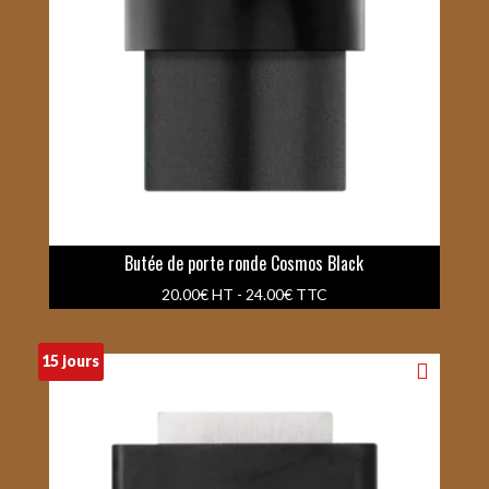
Butée de porte ronde Cosmos Black
20.00
€
HT -
24.00
€
TTC
15 jours