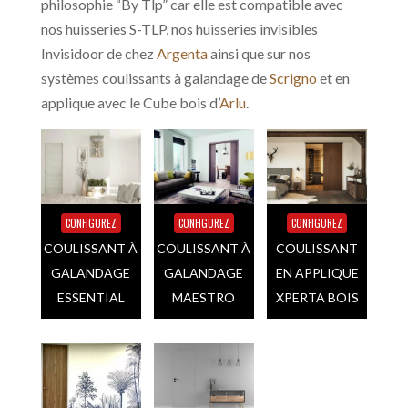
philosophie “By Tlp” car elle est compatible avec
nos huisseries S-TLP, nos huisseries invisibles
Invisidoor de chez
Argenta
ainsi que sur nos
systèmes coulissants à galandage de
Scrigno
et en
applique avec le Cube bois d’
Arlu
.
CONFIGUREZ
CONFIGUREZ
CONFIGUREZ
COULISSANT À
COULISSANT À
COULISSANT
GALANDAGE
GALANDAGE
EN APPLIQUE
ESSENTIAL
MAESTRO
XPERTA BOIS