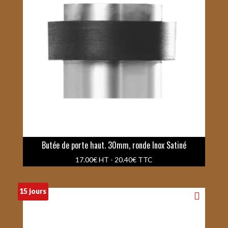
Butée de porte haut. 30mm, ronde Inox Satiné
17.00
€
HT -
20.40
€
TTC
15 jours