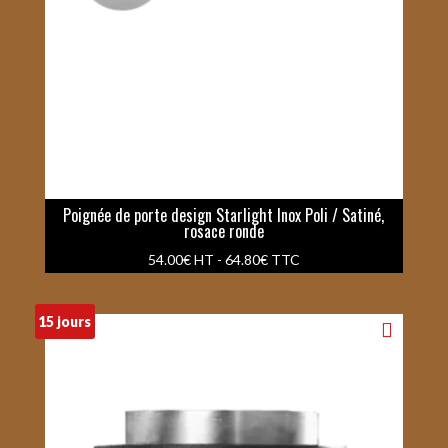
Poignée de porte design Starlight Inox Poli / Satiné,
rosace ronde
54.00
€
HT -
64.80
€
TTC
15 jours