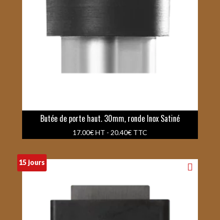
Butée de porte haut. 30mm, ronde Inox Satiné
17.00
€
HT -
20.40
€
TTC
15 jours