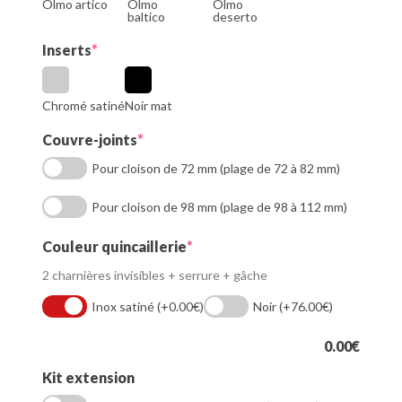
Olmo artico
Olmo
Olmo
baltico
deserto
(required)
Inserts
*
Chromé satiné
Noir mat
(required)
Couvre-joints
*
Pour cloison de 72 mm (plage de 72 à 82 mm)
Pour cloison de 98 mm (plage de 98 à 112 mm)
(required)
Couleur quincaillerie
*
2 charnières invisibles + serrure + gâche
Inox satiné
(+0.00€)
Noir
(+76.00€)
0.00
€
Kit extension