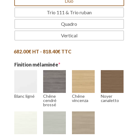
Duo
Trio 111 & Trio ruban
Quadro
Vertical
682.00
€
HT -
818.40
€
TTC
(required)
Finition mélaminée
*
Blanc ligné
Chêne
Chêne
Noyer
cendré
vincenza
canaletto
brossé