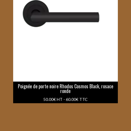
Poignée de porte noire Rhodos Cosmos Black, rosace
ronde
50.00
€
HT -
60.00
€
TTC