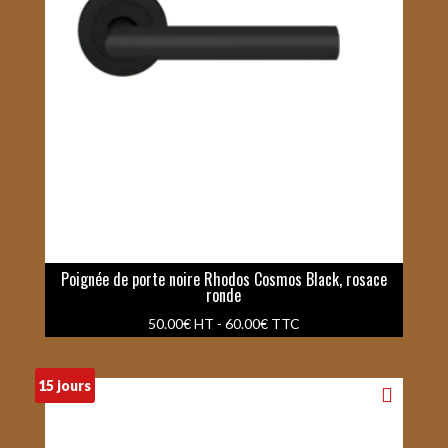
Poignée de porte noire Rhodos Cosmos Black, rosace
ronde
50.00
€
HT -
60.00
€
TTC
15 jours