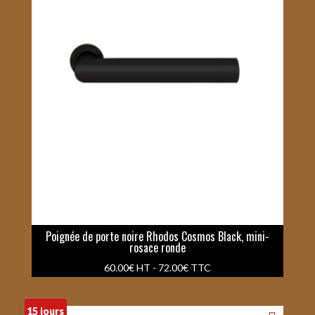
Poignée de porte noire Rhodos Cosmos Black, mini-
rosace ronde
60.00
€
HT -
72.00
€
TTC
15 jours