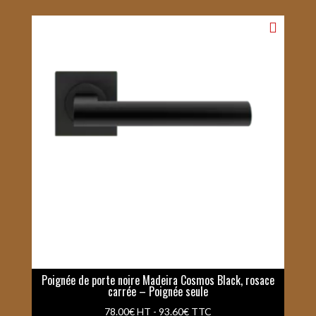
Poignée de porte noire Madeira Cosmos Black, rosace
carrée – Poignée seule
78.00
€
HT -
93.60
€
TTC