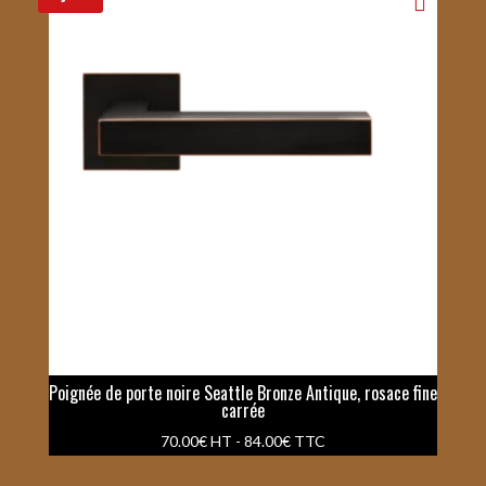
Poignée de porte noire Seattle Bronze Antique, rosace fine
carrée
70.00
€
HT -
84.00
€
TTC