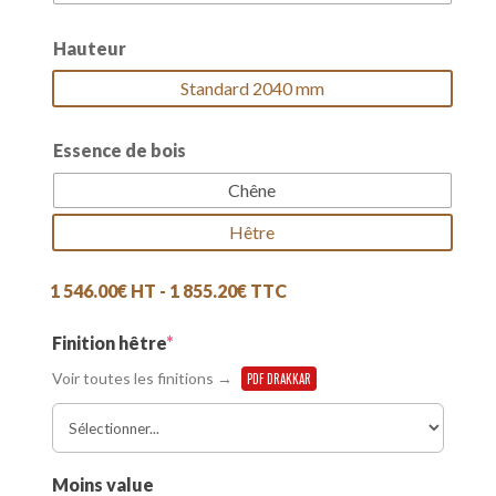
Hauteur
Standard 2040 mm
Essence de bois
Chêne
Hêtre
1 546.00
€
HT -
1 855.20
€
TTC
(required)
Finition hêtre
*
Voir toutes les finitions →
PDF DRAKKAR
Moins value