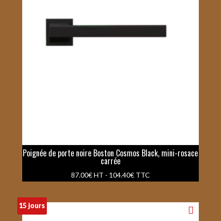
Poignée de porte noire Boston Cosmos Black, mini-rosace
carrée
87.00
€
HT -
104.40
€
TTC
15 jours