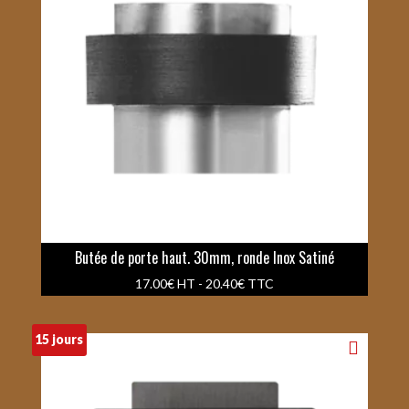
Butée de porte haut. 30mm, ronde Inox Satiné
17.00
€
HT -
20.40
€
TTC
15 jours