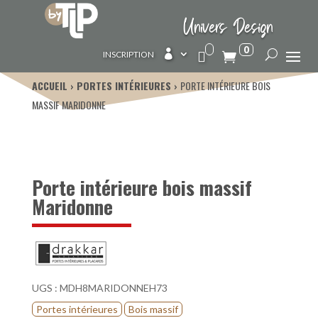
Univers Design
0

INSCRIPTION
ACCUEIL
PORTES INTÉRIEURES
PORTE INTÉRIEURE BOIS
MASSIF MARIDONNE
Porte intérieure bois massif
Maridonne
UGS :
MDH8MARIDONNEH73
Portes intérieures
Bois massif