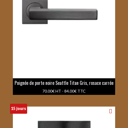
Poignée de porte noire Seattle Titan Gris, rosace carrée
70.00
€
HT -
84.00
€
TTC
15 jours