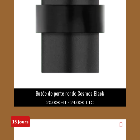
Butée de porte ronde Cosmos Black
20.00
€
HT -
24.00
€
TTC
15 jours