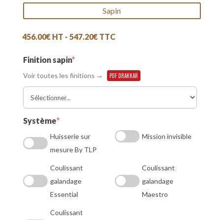
Sapin
456.00
€
HT -
547.20
€
TTC
(required)
Finition sapin
*
Voir toutes les finitions →
PDF DRAKKAR
(required)
Système
*
Huisserie sur
Mission invisible
mesure By TLP
Coulissant
Coulissant
galandage
galandage
Essential
Maestro
Coulissant