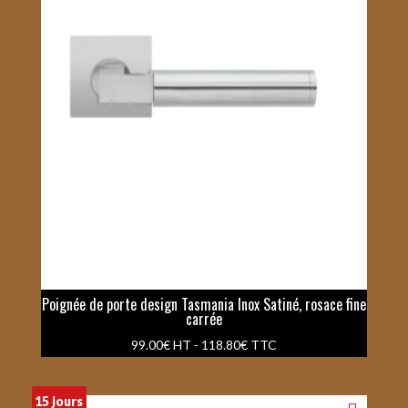
Poignée de porte design Tasmania Inox Satiné, rosace fine
carrée
99.00
€
HT -
118.80
€
TTC
15 jours