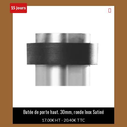
15 jours
Butée de porte haut. 30mm, ronde Inox Satiné
17.00
€
HT -
20.40
€
TTC