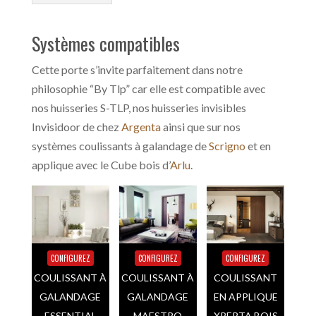
Systèmes compatibles
Cette porte s’invite parfaitement dans notre
philosophie “By Tlp” car elle est compatible avec
nos huisseries S-TLP, nos huisseries invisibles
Invisidoor de chez
Argenta
ainsi que sur nos
systèmes coulissants à galandage de
Scrigno
et en
applique avec le Cube bois d’
Arlu
.
CONFIGUREZ
CONFIGUREZ
CONFIGUREZ
COULISSANT À
COULISSANT À
COULISSANT
GALANDAGE
GALANDAGE
EN APPLIQUE
ESSENTIAL
MAESTRO
XPERTA BOIS