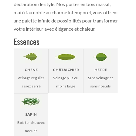
déclaration de style. Nos portes en bois massif,
matériau noble au charme intemporel, vous offrent
une palette infinie de possibilités pour transformer
votre intérieur avec élégance et chaleur.
Essences
CHÊNE
CHÂTAIGNIER
HÊTRE
Veinage régulier
Veinage plus ou
Sans veinage et
assez serré
moins large
sans noeuds
SAPIN
Bois tendre avec
noeuds