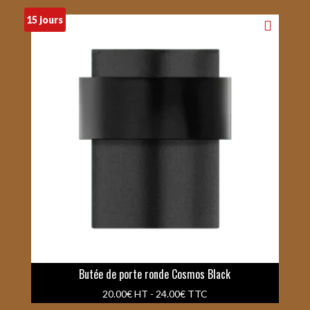
15 jours
Butée de porte ronde Cosmos Black
20.00
€
HT -
24.00
€
TTC