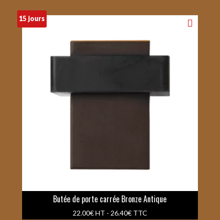
15 jours
Butée de porte carrée Bronze Antique
22.00
€
HT -
26.40
€
TTC