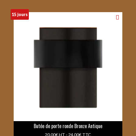
15 jours
Butée de porte ronde Bronze Antique
20.00
€
HT -
24.00
€
TTC