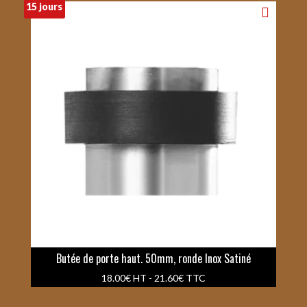
15 jours
Butée de porte haut. 50mm, ronde Inox Satiné
18.00
€
HT -
21.60
€
TTC