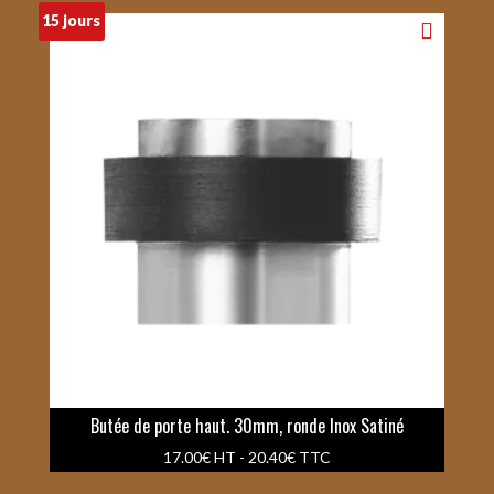
15 jours
Butée de porte haut. 30mm, ronde Inox Satiné
17.00
€
HT -
20.40
€
TTC