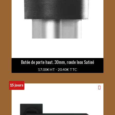
Butée de porte haut. 30mm, ronde Inox Satiné
17.00
€
HT -
20.40
€
TTC
15 jours