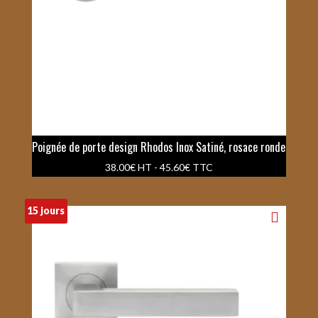
Poignée de porte design Rhodos Inox Satiné, rosace ronde
38.00
€
HT -
45.60
€
TTC
15 jours