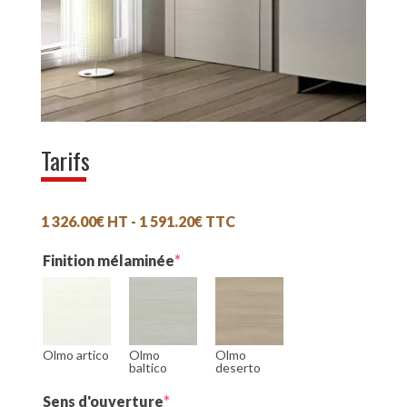
Tarifs
1 326.00
€
HT -
1 591.20
€
TTC
(required)
Finition mélaminée
*
Olmo artico
Olmo
Olmo
baltico
deserto
(required)
Sens d'ouverture
*