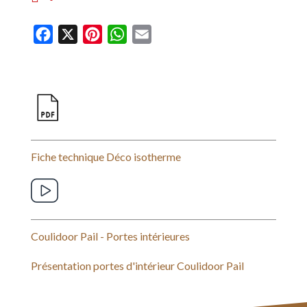
F
X
P
W
E
a
i
h
m
c
n
a
a
e
t
t
i
b
e
s
l
o
r
A
o
e
p
Fiche technique Déco isotherme
k
s
p
t
Coulidoor Pail - Portes intérieures
Présentation portes d'intérieur Coulidoor Pail