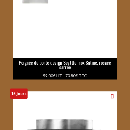
Poignée de porte design Seattle Inox Satiné, rosace
carrée
59.00
€
HT -
70.80
€
TTC
15 jours