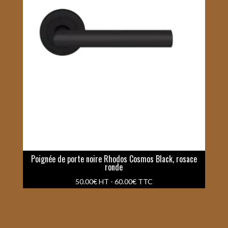
Poignée de porte noire Rhodos Cosmos Black, rosace
ronde
50.00
€
HT -
60.00
€
TTC