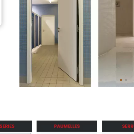
aumelles
Serrure
O